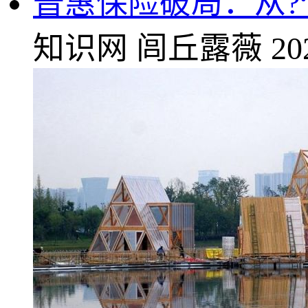
普惠保险破局：从?
知识网
闾丘露薇
20