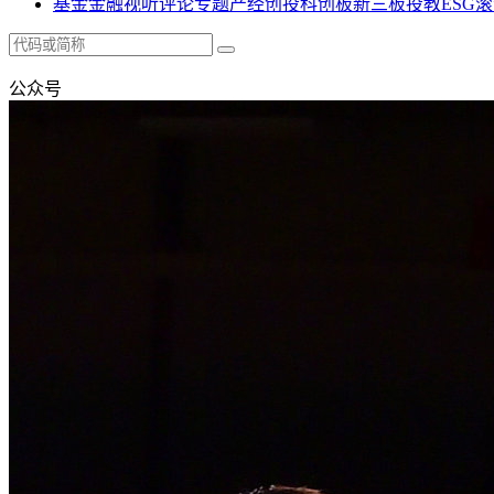
基金
金融
视听
评论
专题
产经
创投
科创板
新三板
投教
ESG
滚
公众号