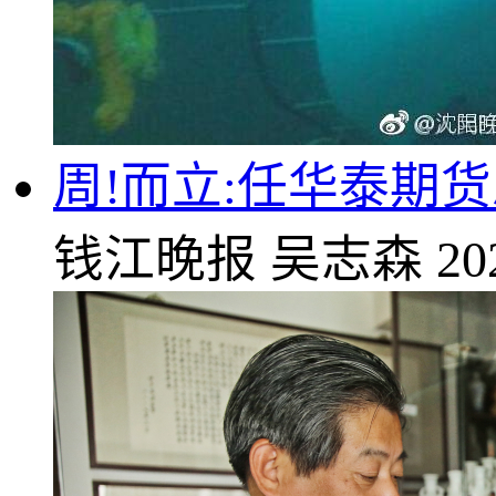
周!而立:任华泰期
钱江晚报
吴志森
20