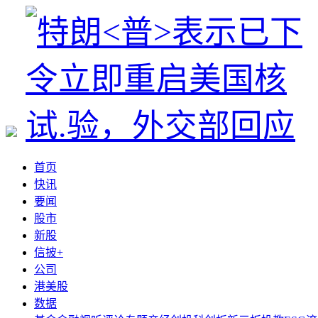
首页
快讯
要闻
股市
新股
信披+
公司
港美股
数据