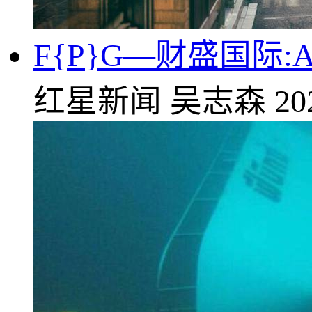
F{P}G—财盛国际
红星新闻
吴志森
20